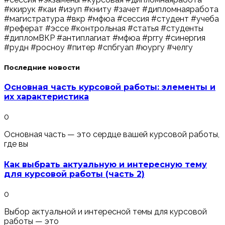
#ккирук #каи #иэуп #книту #зачет #дипломнаяработа
#магистратура #вкр #мфюа #сессия #студент #учеба
#реферат #эссе #контрольная #статья #студенты
#дипломВКР #антиплагиат #мфюа #рггу #синергия
#рудн #росноу #питер #спбгуап #юургу #челгу
Последние новости
Основная часть курсовой работы: элементы и
их характеристика
0
Основная часть — это сердце вашей курсовой работы,
где вы
Как выбрать актуальную и интересную тему
для курсовой работы (часть 2)
0
Выбор актуальной и интересной темы для курсовой
работы — это