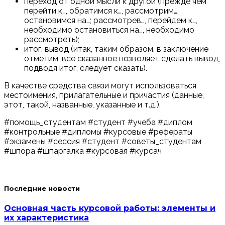
переход от одной мысли к другой (прежде чем
перейти к…, обратимся к…, рассмотрим…,
остановимся на…; рассмотрев…, перейдем к…,
необходимо остановиться на…, необходимо
рассмотреть);
итог, вывод (итак, таким образом, в заключение
отметим, все сказанное позволяет сделать вывод,
подводя итог, следует сказать).
В качестве средства связи могут использоваться
местоимения, прилагательные и причастия (данные,
этот, такой, названные, указанные и т.д.).
#помощь_студентам #студент #учеба #диплом
#контрольные #дипломы #курсовые #рефераты
#экзамены #сессия #студент #советы_студентам
#шпора #шпаргалка #курсовая #курсач
Последние новости
Основная часть курсовой работы: элементы и
их характеристика