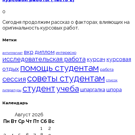
0
Сегодня продолжим рассказ о факторах, влияющих на
оригинальность курсовых работ.
Метки
вкр
диплом
интересно
антиплагиат
исследовательская работа
курсач
курсовая
помощь студентам
отдых
работа
советы студентам
сессия
список
студент
учеба
шпаргалка
шпора
литературы
Календарь
Август 2026
Пн
Вт
Ср
Чт
Пт
Сб
Вс
1
2