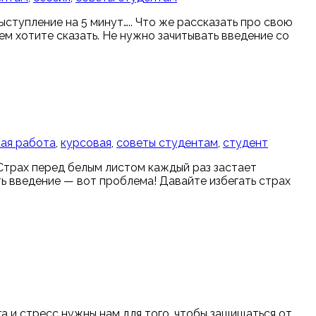
ыступление на 5 минут….. Что же рассказать про свою
чем хотите сказать. Не нужно зачитывать введение со
ая работа
,
курсовая
,
советы студентам
,
студент
 Страх перед белым листом каждый раз застает
ть введение — вот проблема! Давайте избегать страх
а и стресс нужны нам для того, чтобы защищаться от