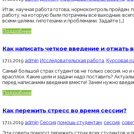
Итак, научная работа готова, нормоконтроль пройден, п
работу, на которую были потрачены все выходные, всего 
всеми целями, гипотезами и проблемами. Задайте […]
Подробнее
Как написать четкое введение и отжать в
17.11.2019
admin
Исследовательская работа
,
Курсовая р
Самый большой страх студентов не только сессия, но и
врасплох. Какие цели и задачи надо поставить? Актуал
перед написанием введения вместе! Зачем нужно введен
Подробнее
Как пережить стресс во время сессии?
17.11.2019
admin
Сессия
помощь студентам
,
сессия
,
сове
Эти советы помогут пережить страх всех студентов и п