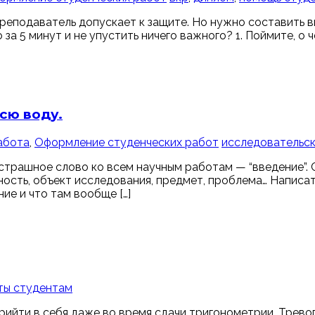
реподаватель допускает к защите. Но нужно составить в
за 5 минут и не упустить ничего важного? 1. Поймите, о 
сю воду.
абота
,
Оформление студенческих работ
исследовательск
 страшное слово ко всем научным работам — “введение”.
ьность, объект исследования, предмет, проблема… Написа
ие и что там вообще […]
ты студентам
рийти в себя даже во время сдачи тригонометрии. Тревог