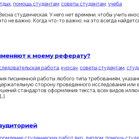
тдых
,
помощь студентам
,
советы студентам
,
учеба
есна студенческая. У него нет времени, чтобы учить инос
 это не важно. Когда что-то важно, на это всегда найдет
рименяют к моему реферату?
следовательская работа
,
курсач
,
советы студентам
,
студ
ия письменной работы любого типа требованиям, указан
держательную сторону проведенного исследования или е
шений стандартов оформления текста, всех видов иллюс
…]
 аудиторией
ормление студенческих работ
вкр
,
диплом
,
помощь студ