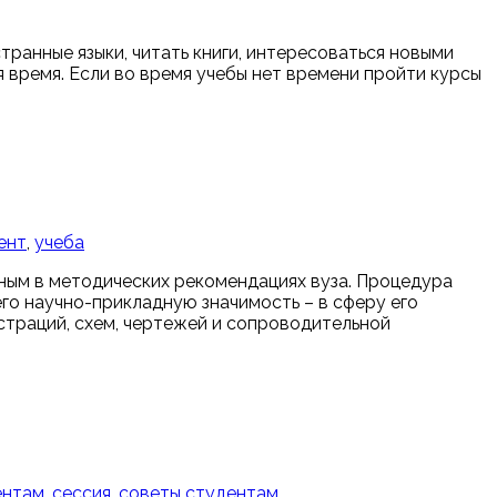
транные языки, читать книги, интересоваться новыми
ся время. Если во время учебы нет времени пройти курсы
ент
,
учеба
ным в методических рекомендациях вуза. Процедура
го научно-прикладную значимость – в сферу его
траций, схем, чертежей и сопроводительной
ентам
,
сессия
,
советы студентам